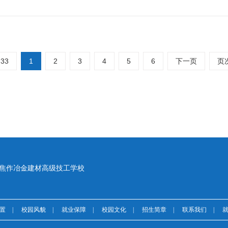
33
1
2
3
4
5
6
下一页
页次
焦作冶金建材高级技工学校
置
|
校园风貌
|
就业保障
|
校园文化
|
招生简章
|
联系我们
|